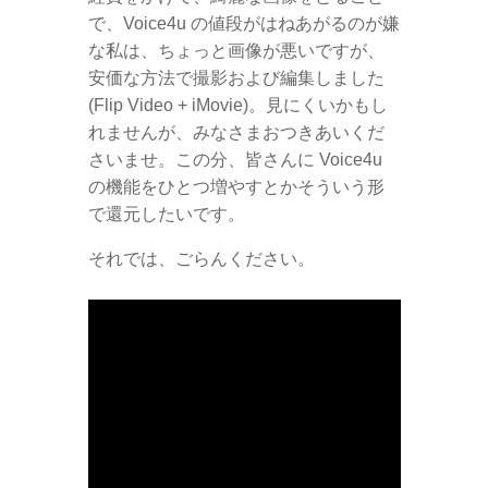
で、Voice4u の値段がはねあがるのが嫌
な私は、ちょっと画像が悪いですが、
安価な方法で撮影および編集しました
(Flip Video + iMovie)。見にくいかもし
れませんが、みなさまおつきあいくだ
さいませ。この分、皆さんに Voice4u
の機能をひとつ増やすとかそういう形
で還元したいです。
それでは、ごらんください。