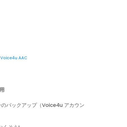
oice4u AAC
応用
バックアップ（Voice4u アカウン