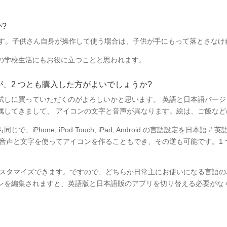
か?
ます。子供さん自身が操作して使う場合は、子供が手にもって落とさな
の学校生活にもお役に立つことと思われます。
、2 つとも購入した方がよいでしょうか?
試しに買っていただくのがよろしいかと思います。 英語と日本語バー
属してきまして、 アイコンの文字と音声が異なります。絵は、ご飯な
Phone, iPod Touch, iPad, Android の言語設定を日本語
の音声と文字を使ってアイコンを作ることもでき、その逆も可能です。1
にカスタマイズできます。ですので、どちらか日常主にお使いになる言語のバ
ンを編集されますと、英語版と日本語版のアプリを切り替える必要がな