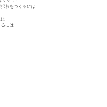
をなくそう!
選択肢をつくるには
には
するには