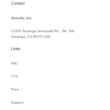
Contact
Voice4u, Inc.
12333 Saratoga Sunnyvale Rd., Ste. H&I
Saratoga, CA 95070
USA
Links
AAC
TTS
Price
Support