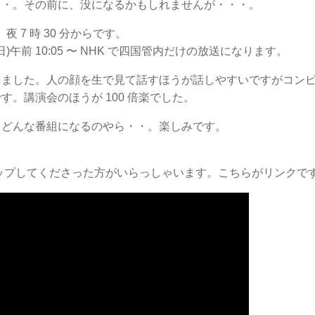
・・。その前に、没になるかもしれませんが・・・。
夜 7 時 30 分からです。
日)午前 10:05 〜 NHK で四国管内だけの放送になります。
しました。人の顔を生で見て話すほうが話しやすいですがコン
。講演会のほうが 100 倍楽でした。
、どんな番組になるのやら・・。楽しみです。
をアップしてくださった方がいらっしゃいます。こちらがリンクです