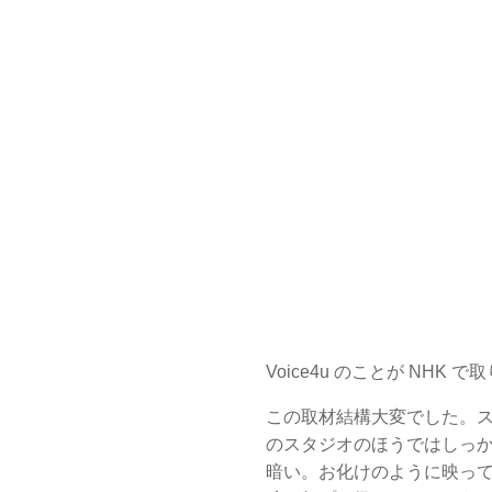
Voice4u のことが NHK
この取材結構大変でした。ス
のスタジオのほうではしっ
暗い。お化けのように映っ